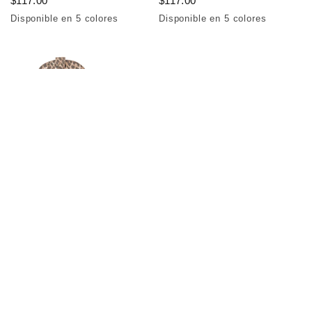
$117.00
$117.00
Disponible en 5 colores
Disponible en 5 colores
Brown
Dark Brown
Black
Beige
Apricot
Brown
Beige
Negro
Albaricoque
Dark Brown
TESS
DESTINY
$137.00
$82.00